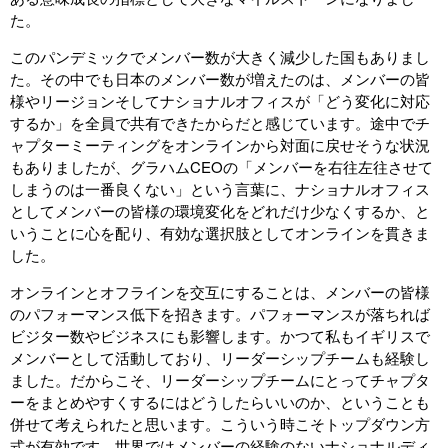
た。
このパンデミックでメンバー数が大きく減少した国もありまし
た。その中でも日本のメンバー数が増えたのは、メンバーの皆
様やリージョンそしてナショナルオフィスが「どう変化に対応
するか」を全員で共有できたからだと感じています。途中でチ
ャプターミーティングをオンラインから対面に戻せそうな状況
もありましたが、グラハムCEOの「メンバーを右往左往させて
しまうのは一番良くない」という言葉に、ナショナルオフィス
としてメンバーの皆様の環境変化をどれだけ少なくするか、と
いうことに心を配り、有効な選択肢としてオンラインを貫きま
した。
オンラインとオフラインを交互にすることは、メンバーの皆様
のパフォーマンス低下を招きます。パフォーマンスが落ちれば
ビジター数やビジネスにも影響します。かつて私もイギリスで
メンバーとして活動しており、リーダーシップチームも経験し
ました。だからこそ、リーダーシップチームにとってチャプタ
ーをまとめやすくするにはどうしたらいいのか、ということも
併せて考えられたと思います。こういう時こそトップダウン方
式が有効です。世界ではメンバーの経験のないナショナルディ