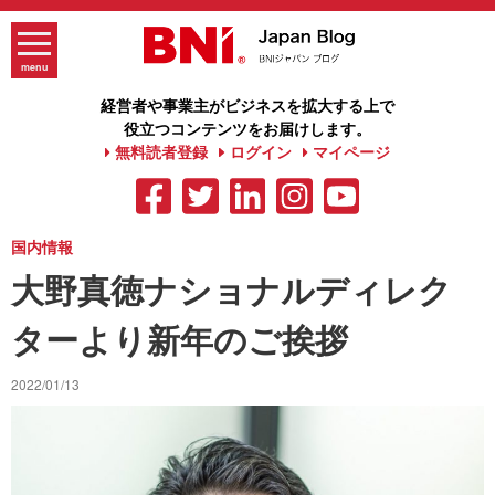
Skip
to
content
menu
経営者や事業主がビジネスを拡大する上で
役立つコンテンツをお届けします。
無料読者登録
ログイン
マイページ
国内情報
大野真徳ナショナルディレク
ターより新年のご挨拶
2022/01/13