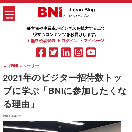
Skip
to
content
menu
経営者や事業主がビジネスを拡大する上で
役立つコンテンツをお届けします。
無料読者登録
ログイン
マイページ
マイBNIストーリー
2021年のビジター招待数トッ
プに学ぶ「BNIに参加したくな
る理由」
2022/04/19