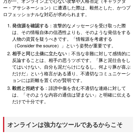
万が一、オンライン上で心ない攻撃や人格否定（キャラクタ
ー・アサシネーション）に遭遇した際は、毅然とした、かつプ
ロフェッショナルな対応が求められます。
発信源を確認する
：攻撃的なメッセージを受け取った際
は、その情報自体の信憑性よりも、そのような発信をする
人物の資質を疑うべきです。「情報源を考慮する
（Consider the source）」という姿勢が重要です。
相手と同じ土俵に立たない
：不当な非難に対して感情的に
反論することは、相手の思うツボです。「豚と泥仕合をし
てはいけない。自分も泥だらけになるし、何より豚が喜ぶ
だけだ」という格言がある通り、不適切なコミュニケーシ
ョンには距離を置くのが賢明です。
毅然と拒絶する
：誹謗中傷を含む不適切な連絡に対して
は、「そのような内容の通信は望まない」と明確に伝える
だけで十分です。
オンラインは強力なツールであるからこそ