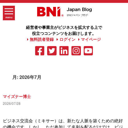
Skip
to
content
menu
経営者や事業主がビジネスを拡大する上で
役立つコンテンツをお届けします。
無料読者登録
ログイン
マイページ
月:
2026年7月
マイズナー博士
2026/07/28
ビジネス交流会（ミキサー）は、新たな人脈を築くための絶好
の機会です。しかし、ただ参加して名刺を配るだけでは、ビジ