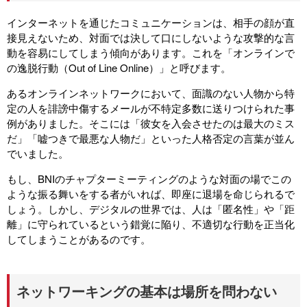
インターネットを通じたコミュニケーションは、相手の顔が直
接見えないため、対面では決して口にしないような攻撃的な言
動を容易にしてしまう傾向があります。これを「オンラインで
の逸脱行動（Out of Line Online）」と呼びます。
あるオンラインネットワークにおいて、面識のない人物から特
定の人を誹謗中傷するメールが不特定多数に送りつけられた事
例がありました。そこには「彼女を入会させたのは最大のミス
だ」「嘘つきで最悪な人物だ」といった人格否定の言葉が並ん
でいました。
もし、BNIの
チャプター
ミーティングのような対面の場でこの
ような振る舞いをする者がいれば、即座に退場を命じられるで
しょう。しかし、デジタルの世界では、人は「匿名性」や「距
離」に守られているという錯覚に陥り、不適切な行動を正当化
してしまうことがあるのです。
ネットワーキングの基本は場所を問わない