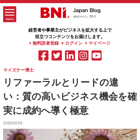
Skip
to
content
menu
経営者や事業主がビジネスを拡大する上で
役立つコンテンツをお届けします。
無料読者登録
ログイン
マイページ
マイズナー博士
リファーラルとリードの違
い：質の高いビジネス機会を確
実に成約へ導く極意
2026/02/03